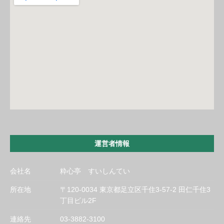
運営者情報
会社名
粋心亭 すいしんてい
所在地
〒120-0034 東京都足立区千住3-57-2 田仁千住3
丁目ビル2F
連絡先
03-3882-3100