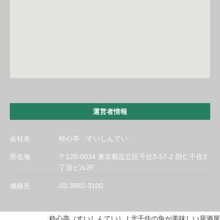
運営者情報
会社名
粋心亭 すいしんてい
所在地
〒120-0034 東京都足立区千住3-57-2 田仁千住3
丁目ビル2F
連絡先
03-3882-3100
粋心亭（すいしんてい） | 北千住の魚が美味しい居酒屋